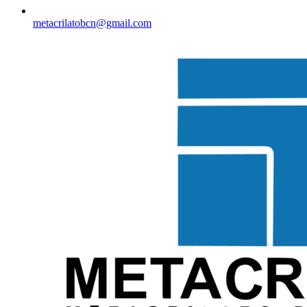
metacrilatobcn@gmail.com